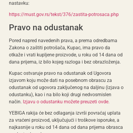
nastavku:
https://must.gov.rs/tekst/376/zastita-potrosaca.php
Pravo na odustanak
Pored napred navedenih prava, a prema odredbama
Zakona o zaštiti potrošača, Kupac, ima pravo da
otkaže i vrati kupljene proizvode, u roku od 14 dana od
dana prijema, iz bilo kojeg razloga i bez obrazloženja.
Kupac ostvaruje pravo na odustanak od Ugovora
izjavom koju može dati na posebnom obrascu za
odustanak od ugovora zaključenog na daljinu (izjava o
odustanku), kao i na bilo koji drugi nedvosmislen
način.
Izjavu o odustanku možete preuzeti ovde.
YEBIGA rakija će bez odlaganja izvrši povraćaj uplata
za vraćeni proizvod, uključujući i troškove isporuke, a
najkasnije u roku od 14 dana od dana prijema obrasca