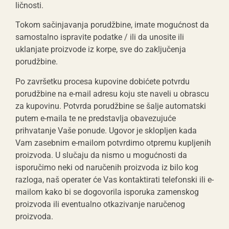
ličnosti.
Tokom sačinjavanja porudžbine, imate mogućnost da
samostalno ispravite podatke / ili da unosite ili
uklanjate proizvode iz korpe, sve do zaključenja
porudžbine.
Po završetku procesa kupovine dobićete potvrdu
porudžbine na e-mail adresu koju ste naveli u obrascu
za kupovinu. Potvrda porudžbine se šalje automatski
putem e-maila te ne predstavlja obavezujuće
prihvatanje Vaše ponude. Ugovor je sklopljen kada
Vam zasebnim e-mailom potvrdimo otpremu kupljenih
proizvoda. U slučaju da nismo u mogućnosti da
isporučimo neki od naručenih proizvoda iz bilo kog
razloga, naš operater će Vas kontaktirati telefonski ili e-
mailom kako bi se dogovorila isporuka zamenskog
proizvoda ili eventualno otkazivanje naručenog
proizvoda.