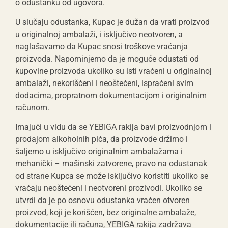
o odustanku od ugovora.
U slučaju odustanka, Kupac je dužan da vrati proizvod
u originalnoj ambalaži, i isključivo neotvoren, a
naglašavamo da Kupac snosi troškove vraćanja
proizvoda. Napominjemo da je moguće odustati od
kupovine proizvoda ukoliko su isti vraćeni u originalnoj
ambalaži, nekorišćeni i neoštećeni, ispraćeni svim
dodacima, propratnom dokumentacijom i originalnim
računom.
Imajući u vidu da se YEBIGA rakija bavi proizvodnjom i
prodajom alkoholnih pića, da proizvode držimo i
šaljemo u isključivo originalnim ambalažama i
mehanički – mašinski zatvorene, pravo na odustanak
od strane Kupca se može isključivo koristiti ukoliko se
vraćaju neoštećeni i neotvoreni prozivodi. Ukoliko se
utvrdi da je po osnovu odustanka vraćen otvoren
proizvod, koji je korišćen, bez originalne ambalaže,
dokumentacije ili računa, YEBIGA rakija zadržava