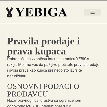
Pravila prodaje i
prava kupaca
Dobrodošli na zvaničnu internet stranicu YEBIGA
rakije. Molimo vas da pažljivo pročitate pravila prodaje
i svoja prava kao kupca pre nego što izvršite
narudžbinu.
OSNOVNI PODACI O
PRODAVCU
Naziv pravnog lica:
društva sa ograničenom
odgovornošću YBG International d.o.o
.