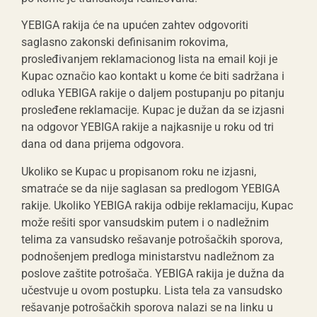
YEBIGA rakija će na upućen zahtev odgovoriti
saglasno zakonski definisanim rokovima,
prosleđivanjem reklamacionog lista na email koji je
Kupac označio kao kontakt u kome će biti sadržana i
odluka YEBIGA rakije o daljem postupanju po pitanju
prosleđene reklamacije. Kupac je dužan da se izjasni
na odgovor YEBIGA rakije a najkasnije u roku od tri
dana od dana prijema odgovora.
Ukoliko se Kupac u propisanom roku ne izjasni,
smatraće se da nije saglasan sa predlogom YEBIGA
rakije. Ukoliko YEBIGA rakija odbije reklamaciju, Kupac
može rešiti spor vansudskim putem i o nadležnim
telima za vansudsko rešavanje potrošačkih sporova,
podnošenjem predloga ministarstvu nadležnom za
poslove zaštite potrošača. YEBIGA rakija je dužna da
učestvuje u ovom postupku. Lista tela za vansudsko
rešavanje potrošačkih sporova nalazi se na linku u