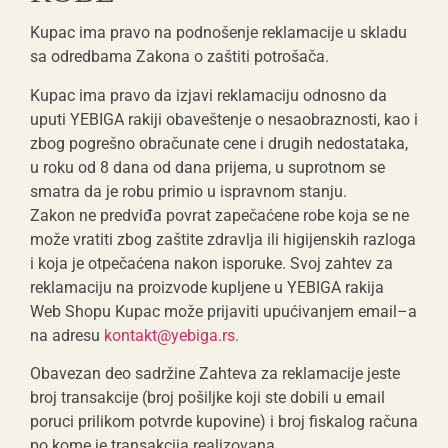
Kupac ima pravo na podnošenje reklamacije u skladu
sa odredbama Zakona o zaštiti potrošača.
Kupac ima pravo da izjavi reklamaciju odnosno da
uputi YEBIGA rakiji obaveštenje o nesaobraznosti, kao i
zbog pogrešno obračunate cene i drugih nedostataka,
u roku od 8 dana od dana prijema, u suprotnom se
smatra da je robu primio u ispravnom stanju.
Zakon ne predviđa povrat zapečaćene robe koja se ne
može vratiti zbog zaštite zdravlja ili higijenskih razloga
i koja je otpečaćena nakon isporuke. Svoj zahtev za
reklamaciju na proizvode kupljene u YEBIGA rakija
Web Shopu Kupac može prijaviti upućivanjem email–a
na adresu
kontakt@yebiga.rs.
Obavezan deo sadržine Zahteva za reklamacije jeste
broj transakcije (broj pošiljke koji ste dobili u email
poruci prilikom potvrde kupovine) i broj fiskalog računa
po kome je transakcija realizovana.