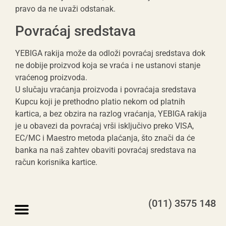
pravo da ne uvaži odstanak.
Povraćaj sredstava
YEBIGA rakija može da odloži povraćaj sredstava dok
ne dobije proizvod koja se vraća i ne ustanovi stanje
vraćenog proizvoda.
U slučaju vraćanja proizvoda i povraćaja sredstava
Kupcu koji je prethodno platio nekom od platnih
kartica, a bez obzira na razlog vraćanja, YEBIGA rakija
je u obavezi da povraćaj vrši isključivo preko VISA,
EC/MC i Maestro metoda plaćanja, što znači da će
banka na naš zahtev obaviti povraćaj sredstava na
račun korisnika kartice.
(011) 3575 148