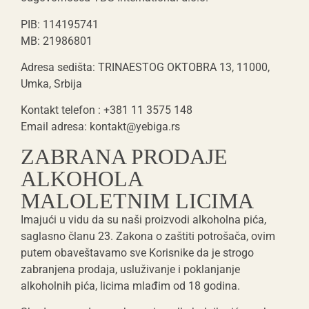
PIB:
114195741
MB:
21986801
Adresa sedišta:
TRINAESTOG OKTOBRA 13, 11000,
Umka, Srbija
Kontakt telefon :
+381 11 3575 148
Email adresa:
kontakt@yebiga.rs
ZABRANA PRODAJE
ALKOHOLA
MALOLETNIM LICIMA
Imajući u vidu da su naši proizvodi alkoholna pića,
saglasno članu 23. Zakona o zaštiti potrošača, ovim
putem obaveštavamo sve Korisnike da je strogo
zabranjena prodaja, usluživanje i poklanjanje
alkoholnih pića, licima mlađim od 18 godina.