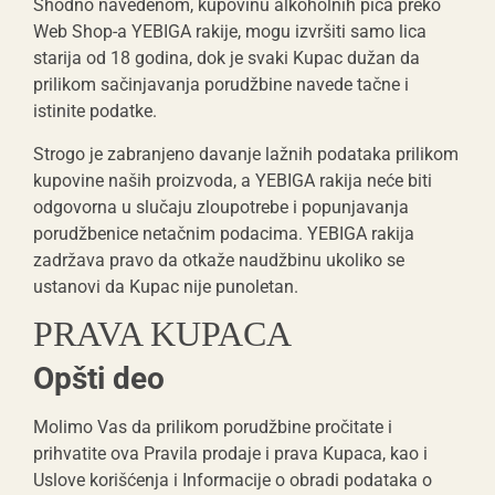
Shodno navedenom, kupovinu alkoholnih pića preko
Web Shop-a YEBIGA rakije, mogu izvršiti samo lica
starija od 18 godina, dok je svaki Kupac dužan da
prilikom sačinjavanja porudžbine navede tačne i
istinite podatke.
Strogo je zabranjeno davanje lažnih podataka prilikom
kupovine naših proizvoda, a YEBIGA rakija neće biti
odgovorna u slučaju zloupotrebe i popunjavanja
porudžbenice netačnim podacima. YEBIGA rakija
zadržava pravo da otkaže naudžbinu ukoliko se
ustanovi da Kupac nije punoletan.
PRAVA KUPACA
Opšti deo
Molimo Vas da prilikom porudžbine pročitate i
prihvatite ova Pravila prodaje i prava Kupaca, kao i
Uslove korišćenja i Informacije o obradi podataka o