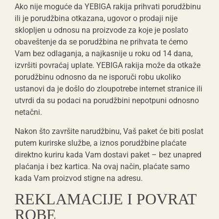
Ako nije moguće da YEBIGA rakija prihvati porudžbinu
ili je porudžbina otkazana, ugovor o prodaji nije
sklopljen u odnosu na proizvode za koje je poslato
obaveštenje da se porudžbina ne prihvata te ćemo
Vam bez odlaganja, a najkasnije u roku od 14 dana,
izvršiti povraćaj uplate. YEBIGA rakija može da otkaže
porudžbinu odnosno da ne isporuči robu ukoliko
ustanovi da je došlo do zloupotrebe internet stranice ili
utvrdi da su podaci na porudžbini nepotpuni odnosno
netačni.
Nakon što završite narudžbinu, Vaš paket će biti poslat
putem kurirske službe, a iznos porudžbine plaćate
direktno kuriru kada Vam dostavi paket – bez unapred
plaćanja i bez kartica. Na ovaj način, plaćate samo
kada Vam proizvod stigne na adresu.
REKLAMACIJE I POVRAT
ROBE